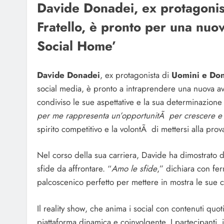
Davide Donadei, ex protagoni
Fratello, è pronto per una nuo
Social Home’
Davide Donadei
, ex protagonista di
Uomini e Do
social media, è pronto a intraprendere una nuova a
condiviso le sue aspettative e la sua determinazione 
per me rappresenta un’opportunitÃ per crescere e
spirito competitivo e la volontÃ di mettersi alla prov
Nel corso della sua carriera, Davide ha dimostrato d
sfide da affrontare. “
Amo le sfide
,” dichiara con fe
palcoscenico perfetto per mettere in mostra le sue c
Il reality show, che anima i social con contenuti quot
piattaforma dinamica e coinvolgente. I partecipanti,