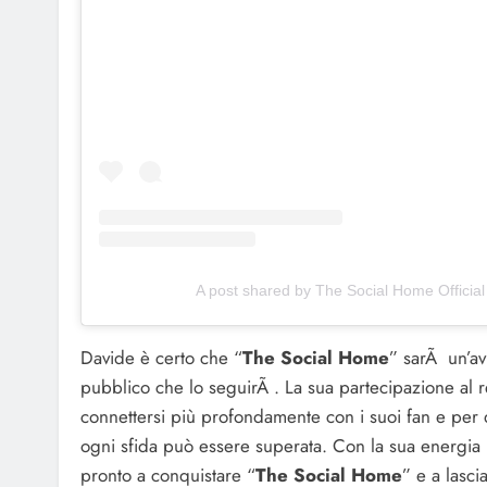
A post shared by The Social Home Official
Davide è certo che “
The Social Home
” sarÃ un’av
pubblico che lo seguirÃ . La sua partecipazione al 
connettersi più profondamente con i suoi fan e per 
ogni sfida può essere superata. Con la sua energia po
pronto a conquistare “
The Social Home
” e a lasc