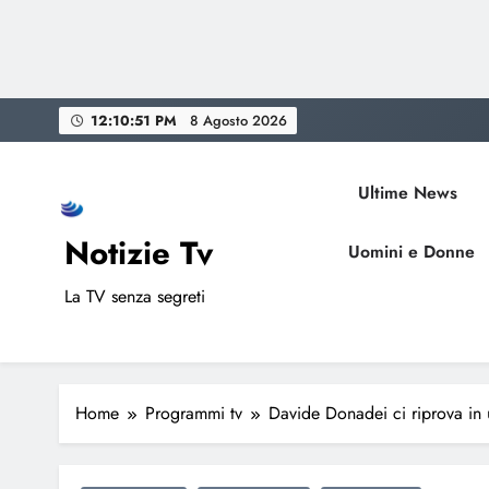
Skip
12:10:52 PM
8 Agosto 2026
to
content
Ultime News
Notizie Tv
Uomini e Donne
La TV senza segreti
Home
Programmi tv
Davide Donadei ci riprova in 