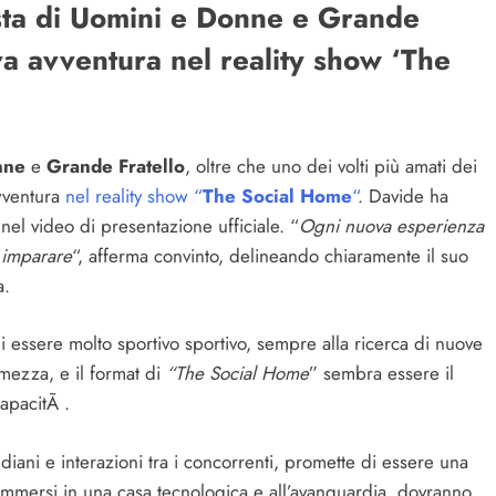
sta di Uomini e Donne e Grande
va avventura nel reality show ‘The
nne
e
Grande Fratello
, oltre che uno dei volti più amati dei
vventura
nel reality show “
The Social Home
“
. Davide ha
nel video di presentazione ufficiale. “
Ogni nuova esperienza
 imparare
“, afferma convinto, delineando chiaramente il suo
a.
i essere molto sportivo sportivo, sempre alla ricerca di nuove
rmezza, e il format di
“The Social Home
” sembra essere il
apacitÃ .
idiani e interazioni tra i concorrenti, promette di essere una
 immersi in una casa tecnologica e all’avanguardia, dovranno