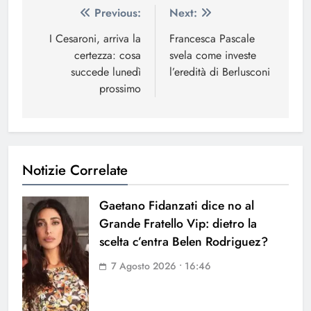
Navigazione
Previous:
Next:
articoli
I Cesaroni, arriva la
Francesca Pascale
certezza: cosa
svela come investe
succede lunedì
l’eredità di Berlusconi
prossimo
Notizie Correlate
Gaetano Fidanzati dice no al
Grande Fratello Vip: dietro la
scelta c’entra Belen Rodriguez?
7 Agosto 2026 • 16:46