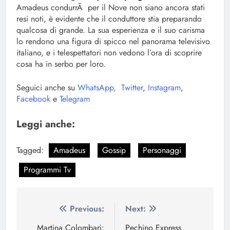
Amadeus condurrÃ per il Nove non siano ancora stati
resi noti, è evidente che il conduttore stia preparando
qualcosa di grande. La sua esperienza e il suo carisma
lo rendono una figura di spicco nel panorama televisivo
italiano, e i telespettatori non vedono l’ora di scoprire
cosa ha in serbo per loro.
Seguici anche su
WhatsApp,
Twitter
,
Instagram
,
Facebook
e
Telegram
Leggi anche:
Tagged:
Amadeus
Gossip
Personaggi
Programmi Tv
Navigazione
Previous:
Next:
articoli
Martina Colombari:
Pechino Express