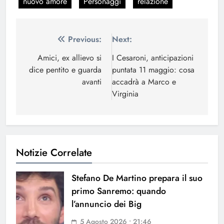
nuovo amore
Personaggi
relazione
Navigazione
Previous:
Next:
articoli
Amici, ex allievo si
I Cesaroni, anticipazioni
dice pentito e guarda
puntata 11 maggio: cosa
avanti
accadrà a Marco e
Virginia
Notizie Correlate
Stefano De Martino prepara il suo
primo Sanremo: quando
l’annuncio dei Big
5 Agosto 2026 • 21:46