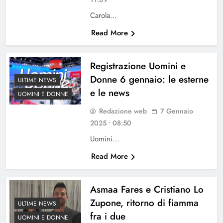
Carola…
Read More
Registrazione Uomini e
Donne 6 gennaio: le esterne
ULTIME NEWS
e le news
UOMINI E DONNE
Redazione web
7 Gennaio
2025 • 08:50
Uomini…
Read More
Asmaa Fares e Cristiano Lo
Zupone, ritorno di fiamma
ULTIME NEWS
fra i due
UOMINI E DONNE