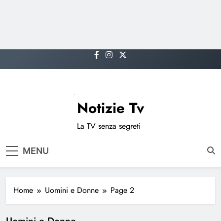
Skip
to
content
Notizie Tv
La TV senza segreti
MENU
Home
Uomini e Donne
Page 2
Uomini e Donne