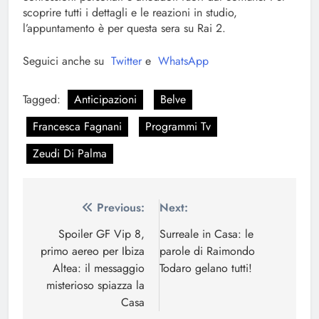
scoprire tutti i dettagli e le reazioni in studio,
l’appuntamento è per questa sera su Rai 2.
Seguici anche su
Twitter
e
WhatsApp
Tagged:
Anticipazioni
Belve
Francesca Fagnani
Programmi Tv
Zeudi Di Palma
Navigazione
Previous:
Next:
articoli
Spoiler GF Vip 8,
Surreale in Casa: le
primo aereo per Ibiza
parole di Raimondo
Altea: il messaggio
Todaro gelano tutti!
misterioso spiazza la
Casa