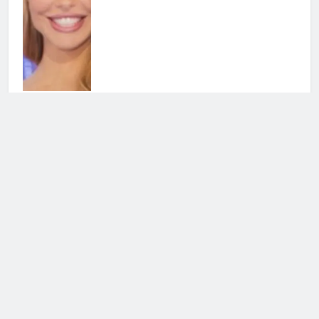
La Ruota della Fortuna: in arrivo
una puntata speciale
30 Luglio 2026 • 00:02