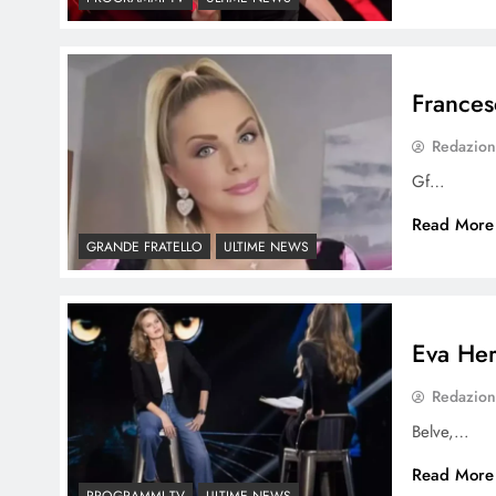
Francesc
Redazio
Gf…
Read More
GRANDE FRATELLO
ULTIME NEWS
Eva Her
Redazio
Belve,…
Read More