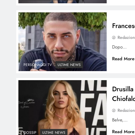
Frances
Redazio
Dopo…
Read More
PERSONAGGI TV
ULTIME NEWS
Drusill
Chiofal
Redazio
Belve,…
Read More
GOSSIP
ULTIME NEWS