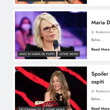
Maria D
Redazio
Belve,…
Read More
AMICI DI MARIA DE FILIPPI
ULTIME NEWS
Spoiler
ospiti
Redazio
Belve,…
Read More
PROGRAMMI TV
ULTIME NEWS