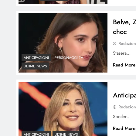
Belve, 
choc
Redazio
Stasera…
ANTICIPAZIONI
PERSONAGGI TV
Read More
ULTIME NEWS
Anticipa
Redazio
Spoiler…
Read More
ANTICIPAZIONI
ULTIME NEWS