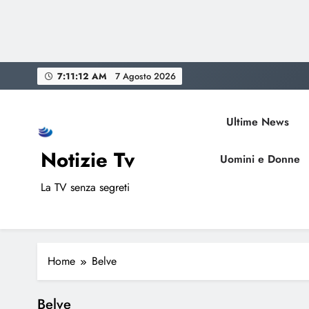
Skip
7:11:13 AM
7 Agosto 2026
to
content
Ultime News
Notizie Tv
Uomini e Donne
La TV senza segreti
Home
Belve
Belve