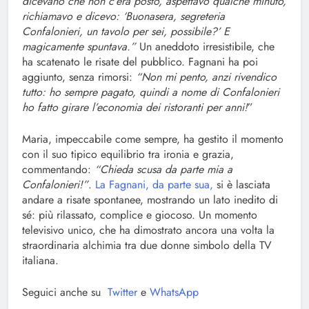
dicevano che non c’era posto, aspettavo qualche minuto,
richiamavo e dicevo: ‘Buonasera, segreteria
Confalonieri, un tavolo per sei, possibile?’ E
magicamente spuntava.”
Un aneddoto irresistibile, che
ha scatenato le risate del pubblico. Fagnani ha poi
aggiunto, senza rimorsi:
“Non mi pento, anzi rivendico
tutto: ho sempre pagato, quindi a nome di Confalonieri
ho fatto girare l’economia dei ristoranti per anni!
”
Maria, impeccabile come sempre, ha gestito il momento
con il suo tipico equilibrio tra ironia e grazia,
commentando:
“Chieda scusa da parte mia a
Confalonieri!”
.
La Fagnani, da parte sua,
si è lasciata
andare a risate spontanee, mostrando un lato inedito di
sé: più rilassato, complice e giocoso. Un momento
televisivo unico, che ha dimostrato ancora una volta la
straordinaria alchimia tra due donne simbolo della TV
italiana.
Seguici anche su
Twitter
e
WhatsApp