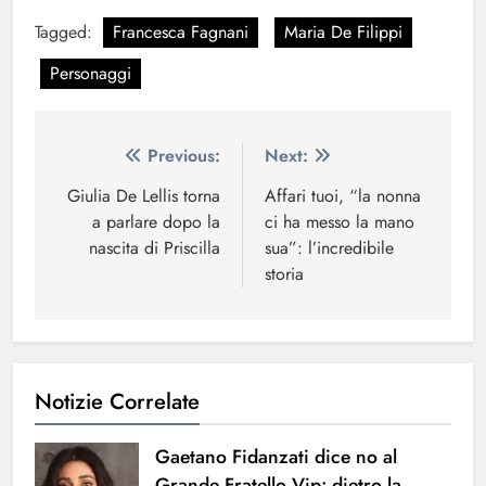
Tagged:
Francesca Fagnani
Maria De Filippi
Personaggi
Navigazione
Previous:
Next:
articoli
Giulia De Lellis torna
Affari tuoi, “la nonna
a parlare dopo la
ci ha messo la mano
nascita di Priscilla
sua”: l’incredibile
storia
Notizie Correlate
Gaetano Fidanzati dice no al
Grande Fratello Vip: dietro la