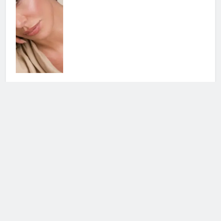
Belen torna in tv in autunno: i
dettagli del nuovo progetto
14 Giugno 2026 • 17:02