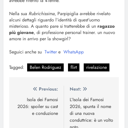
avrebbe riferito la 41enne.
Nella sua
Rubrichissima
, Parpipiglia avrebbe rivelato
alcuni dettagli riguardo l’identità di quest’uomo
misterioso. A quanto pare si tratterebbe di un
ragazzo
più giovane
, di professione personal trainer. un nuovo
amore in arrivo per la showgirl?
Seguici anche su
Twitter
e
WhatsApp
Tagged:
Belen Rodriguez
flirt
rivelazione
Navigazione
Previous:
Next:
articoli
Isola dei Famosi
L’Isola dei Famosi
2026: spoiler su cast
2026, spunta il nome
e conduzione
di una nuova
conduttrice: è un volto
noto