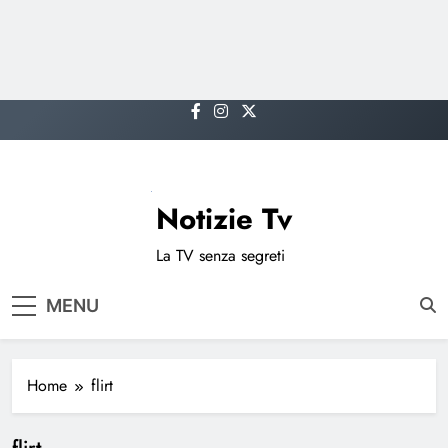
Skip
to
content
Notizie Tv
La TV senza segreti
MENU
Home
flirt
flirt