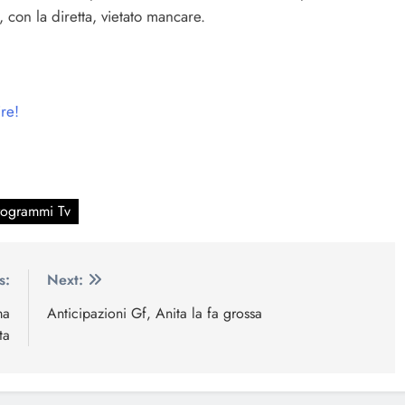
on la diretta, vietato mancare.
ire!
rogrammi Tv
s:
Next:
ma
Anticipazioni Gf, Anita la fa grossa
ta