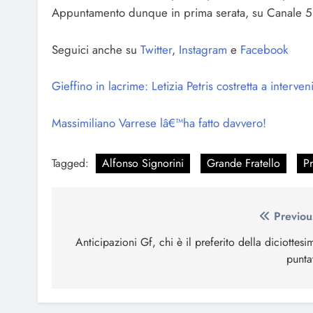
Appuntamento dunque in prima serata, su Canale 5, c
Seguici anche su
Twitter
,
Instagram
e
Facebook
Gieffino in lacrime: Letizia Petris costretta a interven
Massimiliano Varrese lâ€™ha fatto davvero!
Tagged:
Alfonso Signorini
Grande Fratello
P
Navigazione
Previou
articoli
Anticipazioni Gf, chi è il preferito della diciottesi
punta