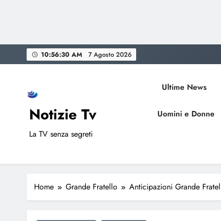
Skip
10:56:31 AM
7 Agosto 2026
to
content
Ultime News
Notizie Tv
Uomini e Donne
La TV senza segreti
Home
Grande Fratello
Anticipazioni Grande Fratell