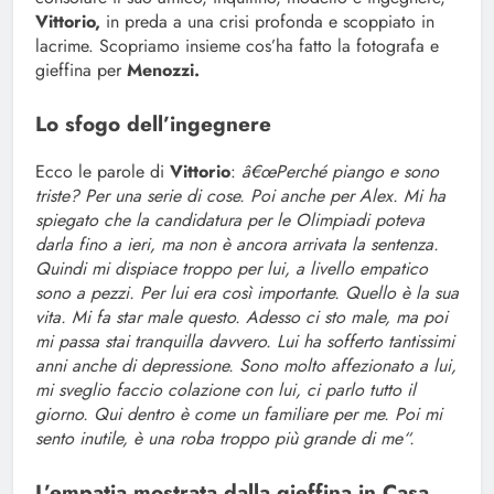
Vittorio,
in preda a una crisi profonda e scoppiato in
lacrime. Scopriamo insieme cos’ha fatto la fotografa e
gieffina per
Menozzi.
Lo sfogo dell’ingegnere
Ecco le parole di
Vittorio
:
â€œPerché piango e sono
triste? Per una serie di cose. Poi anche per Alex. Mi ha
spiegato che la candidatura per le Olimpiadi poteva
darla fino a ieri, ma non è ancora arrivata la sentenza.
Quindi mi dispiace troppo per lui, a livello empatico
sono a pezzi. Per lui era così importante. Quello è la sua
vita. Mi fa star male questo. Adesso ci sto male, ma poi
mi passa stai tranquilla davvero. Lui ha sofferto tantissimi
anni anche di depressione. Sono molto affezionato a lui,
mi sveglio faccio colazione con lui, ci parlo tutto il
giorno. Qui dentro è come un familiare per me. Poi mi
sento inutile, è una roba troppo più grande di me
“.
L’empatia mostrata dalla gieffina in Casa