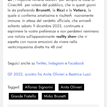
CinecittÃ per volere del pubblico, che in questi giorni
le sta preferendo
Brunetti
, la
Ricci
e la
Vatiero
, la
quale si conferma amatissima e risulterÃ nuovamente
immune. In attesa del verdetto ufficiale, che arriverÃ
soltanto sabato 9 dicembre 2023, continuate a
esprimere le vostre preferenze e non perdetevi nemmeno
una notizia sull’appassionante r
eality show
che vi
aspetta con nuove emozioni da vivere nella
venticinquesima diretta tra 48 ore!
Seguici anche su
Twitter
,
Instagram
e
Facebook
GF 2023, scontro fra Anita Olivieri e Beatrice Luzzi
Tagged:
Alfonso Signorini
Anita Olivieri
Grande Fratello
Mirko Brunetti