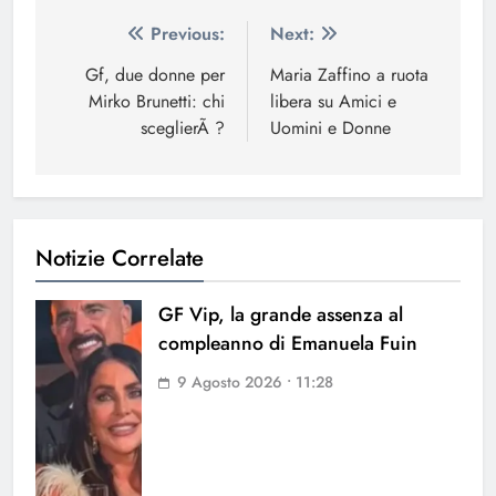
Navigazione
Previous:
Next:
articoli
Gf, due donne per
Maria Zaffino a ruota
Mirko Brunetti: chi
libera su Amici e
sceglierÃ ?
Uomini e Donne
Notizie Correlate
GF Vip, la grande assenza al
compleanno di Emanuela Fuin
9 Agosto 2026 • 11:28