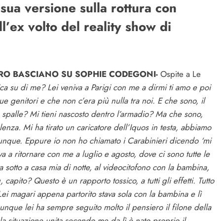
sua versione sulla rottura con
’ex volto del reality show di
DRO BASCIANO SU SOPHIE CODEGONI-
Ospite a Le
ca su di me? Lei veniva a Parigi con me a dirmi ti amo e poi
 genitori e che non c’era più nulla tra noi. E che sono, il
e spalle? Mi tieni nascosto dentro l’armadio? Ma che sono,
enza. Mi ha tirato un caricatore dell’Iquos in testa, abbiamo
unque. Eppure io non ho chiamato i Carabinieri dicendo ‘mi
a a ritornare con me a luglio e agosto, dove ci sono tutte le
a sotto a casa mia di notte, al videocitofono con la bambina,
capito? Questo è un rapporto tossico, a tutti gli effetti. Tutto
Lei magari appena partorito stava sola con la bambina e lì
nque lei ha sempre seguito molto il pensiero il filone della
 situazione unita secondo me da lì è nato proprio il