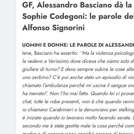
GF, Alessandro Basciano dà la 
Sophie Codegoni: le parole dell
Alfonso Signorini
UOMINI E DONNE: LE PAROLE DI ALESSAN
Iene, Basciano ha asserito:
“Ma la violenza psicologi
la vedevo a Verissimo dove diceva che siamo solo due
giullare di turno? E devo sempre subire le cose all
uno zerbino? C’è poi anche stato un episodio di viol
chiamato l’ambulanza perché mi usciva il sangue ov
ha menato!’. Non l’ho mai fatto. Quando lei ci provav
chat, tutte le robe presenti, non è che quando veniv
io chiamavo Carabinieri o la denunciavo per stalking, 
è iniziato quando io lavoravo molto facendo serate. 
secondo me è stata gestita male la cosa perché comu
madre e di conseguenza anziché cercare di tenere la