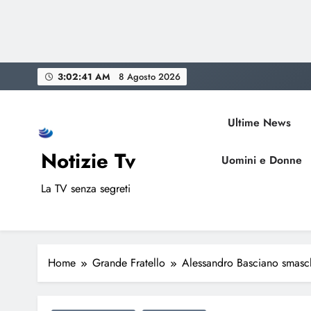
Skip
3:02:42 AM
8 Agosto 2026
to
content
Ultime News
Notizie Tv
Uomini e Donne
La TV senza segreti
Home
Grande Fratello
Alessandro Basciano smas