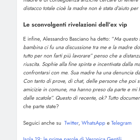
distacco totale cioè la madre non è stata d’aiuto per
Le sconvolgenti rivelazioni dell’ex vip
E infine, Alessandro Basciano ha detto: “
Ma questo t
bambina ci fu una discussione tra me e la madre dove 
tutto per non farti più lavorare” penso che a distanz
riuscita. Sophie alla fine spinta e incentivata dal
confrontarsi con me. Sua madre ha una denuncia da 
Con tanto di prove, di chat, delle persone che poi
amicizie in comune, ma hanno preso da parte e mi han
dalle scatole”. Questo di recente, ok? Tutto document
che parte state?
Seguici anche su
Twitter
,
WhatsApp
e
Telegram
Isola 19: le prime parole di Veronica Gentili