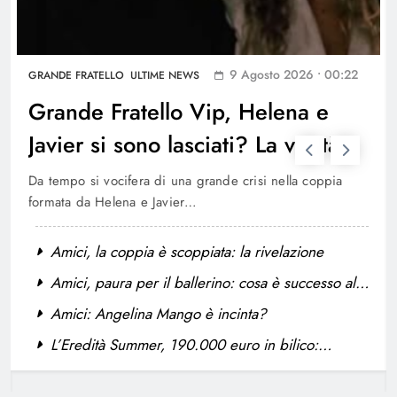
GOSSIP
ULTIME NEWS
7
9 Agosto 2026 • 00:22
GRANDE FRATELLO
ULTIME NEWS
Elenoire Ferruzzi contro Stefano De
Grande Fratello Vip, Helena e
Martino: la critica riguarda Sanremo
Javier si sono lasciati? La verità
GOSSIP
ULTIME NEWS
8
Da tempo si vocifera di una grande crisi nella coppia
formata da Helena e Javier…
Grande Fratello Vip, Helena e Javier
si sono lasciati? La verità
Amici, la coppia è scoppiata: la rivelazione
GRANDE FRATELLO
ULTIME NEWS
Amici, paura per il ballerino: cosa è successo allo
1
storico danzatore
Amici: Angelina Mango è incinta?
L’Eredità Summer, 190.000 euro in bilico:
Amici, la coppia è scoppiata: la
ghigliottina da brividi per Erika
rivelazione