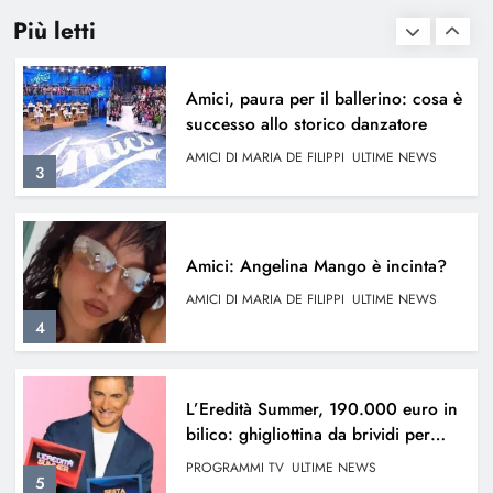
AMICI DI MARIA DE FILIPPI
ULTIME NEWS
2
Più letti
Amici, paura per il ballerino: cosa è
successo allo storico danzatore
AMICI DI MARIA DE FILIPPI
ULTIME NEWS
3
Amici: Angelina Mango è incinta?
AMICI DI MARIA DE FILIPPI
ULTIME NEWS
4
L’Eredità Summer, 190.000 euro in
bilico: ghigliottina da brividi per
Erika
PROGRAMMI TV
ULTIME NEWS
5