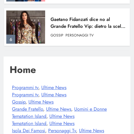
Gaetano Fidanzati dice no al
Grande Fratello Vip: dietro la scelta
c’entra Belen Rodriguez?
GOSSIP
PERSONAGGI TV
6
Francesca Manzini vittima di Body
Home
Shaming: il dramma del passato
GOSSIP
ULTIME NEWS
7
Programmi tv
, 
Ultime News
Programmi tv
, 
Ultime News
Gossip
, 
Ultime News
Elenoire Ferruzzi contro Stefano De
Grande Fratello
, 
Ultime News
, 
Uomini e Donne
Martino: la critica riguarda Sanremo
Temptation Island
, 
Ultime News
GOSSIP
ULTIME NEWS
Temptation Island
, 
Ultime News
8
Isola Dei Famosi
, 
Personaggi Tv
, 
Ultime News