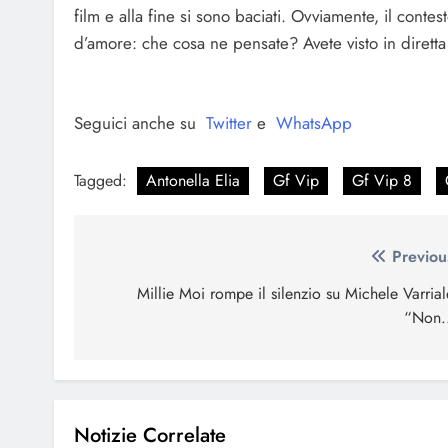
film e alla fine si sono baciati. Ovviamente, il cont
d’amore: che cosa ne pensate? Avete visto in diretta
Seguici anche su
Twitter
e
WhatsApp
Tagged:
Antonella Elia
Gf Vip
Gf Vip 8
Navigazione
Previou
articoli
Millie Moi rompe il silenzio su Michele Varrial
“Non.
Notizie Correlate