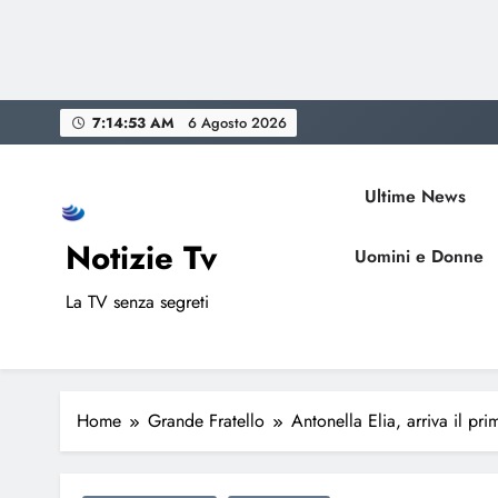
Skip
7:14:54 AM
6 Agosto 2026
to
content
Ultime News
Notizie Tv
Uomini e Donne
La TV senza segreti
Home
Grande Fratello
Antonella Elia, arriva il pr