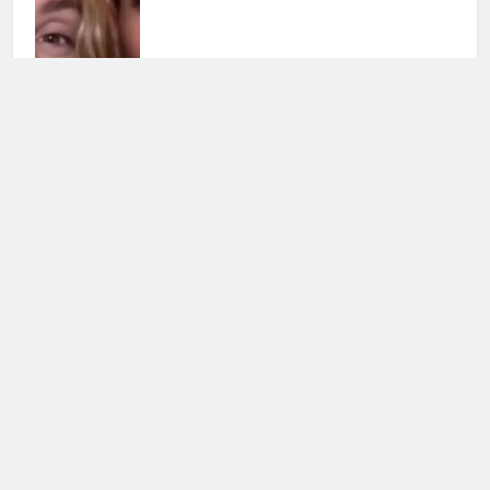
Cerca
Cerca
Notizie Tv
©
Copy
right
2026- Tutti i diritti sono
riservati|