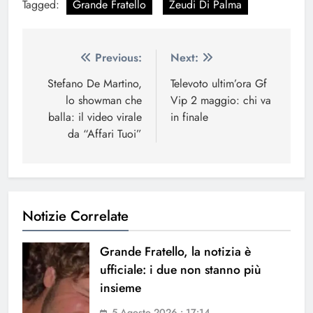
Tagged:
Grande Fratello
Zeudi Di Palma
Navigazione
Previous:
Next:
articoli
Stefano De Martino,
Televoto ultim’ora Gf
lo showman che
Vip 2 maggio: chi va
balla: il video virale
in finale
da “Affari Tuoi”
Notizie Correlate
Grande Fratello, la notizia è
ufficiale: i due non stanno più
insieme
5 Agosto 2026 • 17:14