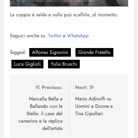
La coppia è salda e nulla può scalfirla, al momento.
Seguici anche su
Twitter
e
WhatsApp
Tagged:
Alfonso Signorini
Grande Fratello
Luca Giglioli
Yulia Bruschi
Navigazione
Previous:
Next:
articoli
Marcella Bella a
Mario Adinolfi su
Ballando con le
Uomini e Donne e
Stelle: il caso del
Tina Cipollari
camerino e la replica
dell’artista