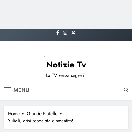
Skip
to
content
Notizie Tv
La TV senza segreti
MENU
Home
Grande Fratello
Yulioli, crisi scacciata e smentita!