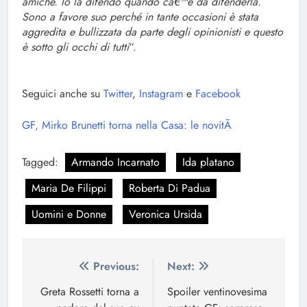
amiche. Io la difendo quando câ€™è da difenderla.
Sono a favore suo perché in tante occasioni è stata
aggredita e bullizzata da parte degli opinionisti e questo
è sotto gli occhi di tutti
“.
Seguici anche su
Twitter
,
Instagram
e
Facebook
GF, Mirko Brunetti torna nella Casa: le novitÃ
Tagged:
Armando Incarnato
Ida platano
Maria De Filippi
Roberta Di Padua
Uomini e Donne
Veronica Ursida
Navigazione
Previous:
Next:
articoli
Greta Rossetti torna a
Spoiler ventinovesima