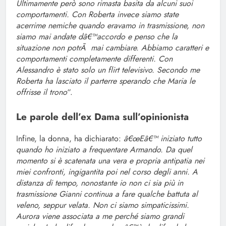
Ultimamente però sono rimasta basita da alcuni suoi
comportamenti. Con Roberta invece siamo state
acerrime nemiche quando eravamo in trasmissione, non
siamo mai andate dâ€™accordo e penso che la
situazione non potrÃ mai cambiare. Abbiamo caratteri e
comportamenti completamente differenti. Con
Alessandro è stato solo un flirt televisivo. Secondo me
Roberta ha lasciato il parterre sperando che Maria le
offrisse il trono
“.
Le parole dell’ex Dama sull’opinionista
Infine, la donna, ha dichiarato:
â€œEâ€™ iniziato tutto
quando ho iniziato a frequentare Armando. Da quel
momento si è scatenata una vera e propria antipatia nei
miei confronti, ingigantita poi nel corso degli anni. A
distanza di tempo, nonostante io non ci sia più in
trasmissione Gianni continua a fare qualche battuta al
veleno, seppur velata. Non ci siamo simpaticissimi.
Aurora viene associata a me perché siamo grandi