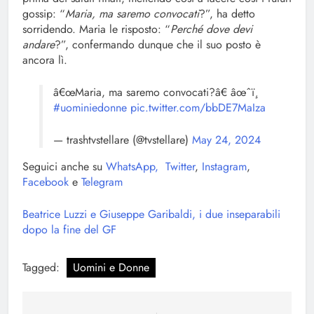
gossip: “
Maria, ma saremo convocati
?”, ha detto
sorridendo. Maria le risposto: “
Perché dove devi
andare
?”, confermando dunque che il suo posto è
ancora lì.
â€œMaria, ma saremo convocati?â€ âœˆï¸
#uominiedonne
pic.twitter.com/bbDE7MaIza
— trashtvstellare (@tvstellare)
May 24, 2024
Seguici anche su
WhatsApp,
Twitter
,
Instagram
,
Facebook
e
Telegram
Beatrice Luzzi e Giuseppe Garibaldi, i due inseparabili
dopo la fine del GF
Tagged:
Uomini e Donne