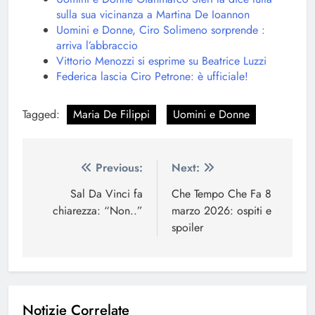
sulla sua vicinanza a Martina De Ioannon
Uomini e Donne, Ciro Solimeno sorprende :
arriva l’abbraccio
Vittorio Menozzi si esprime su Beatrice Luzzi
Federica lascia Ciro Petrone: è ufficiale!
Tagged:
Maria De Filippi
Uomini e Donne
Navigazione
Previous:
Next:
articoli
Sal Da Vinci fa
Che Tempo Che Fa 8
chiarezza: “Non..”
marzo 2026: ospiti e
spoiler
Notizie Correlate