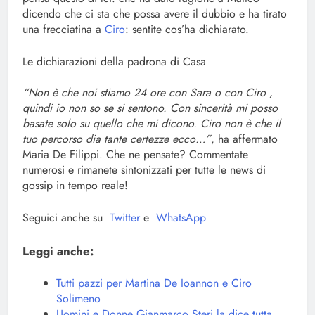
dicendo che ci sta che possa avere il dubbio e ha tirato
una frecciatina a
Ciro
: sentite cos’ha dichiarato.
Le dichiarazioni della padrona di Casa
“Non è che noi stiamo 24 ore con Sara o con Ciro ,
quindi io non so se si sentono. Con sincerità mi posso
basate solo su quello che mi dicono. Ciro non è che il
tuo percorso dia tante certezze ecco…”
, ha affermato
Maria De Filippi. Che ne pensate? Commentate
numerosi e rimanete sintonizzati per tutte le news di
gossip in tempo reale!
Seguici anche su
Twitter
e
WhatsApp
Leggi anche:
Tutti pazzi per Martina De Ioannon e Ciro
Solimeno
Uomini e Donne Gianmarco Steri la dice tutta