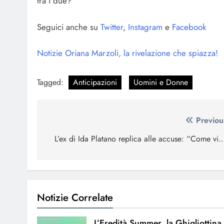
tra i due?
Seguici anche su
Twitter
,
Instagram
e
Facebook
Notizie Oriana Marzoli, la rivelazione che spiazza!
Tagged:
Anticipazioni
Uomini e Donne
Navigazione
Previou
articoli
L’ex di Ida Platano replica alle accuse: “Come vi
Notizie Correlate
L’Eredità Summer, la Ghigliottina