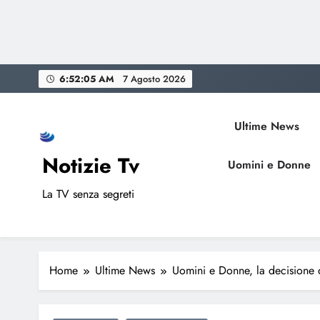
Skip
6:52:06 AM
7 Agosto 2026
to
content
Ultime News
Notizie Tv
Uomini e Donne
La TV senza segreti
Home
Ultime News
Uomini e Donne, la decisione 