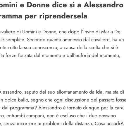
omini e Donne dice sì a Alessandro
gramma per riprendersela
avaliere di Uomini e Donne, che dopo l’invito di Maria De
otivo è semplice. Secondo quanto ammesso dal cavaliere, ha un
terrotto la sua conoscenza, a causa della scelta che si è
lta forze forzata dal momento e dall’euforia del momento,
essandro, saputo del suo allontanamento da Ida, ma sta di
in un dolce ballo, segno che ogni discussione del passato fosse
me dal programma? Alessandro è tornato dunque per la cara
altro, entrambi campani, non è escluso che i due possano
e, senza incorrere ai problemi della distanza. Cosa accadrÃ