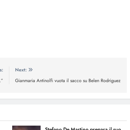
s:
Next:
…”
Gianmaria Antinolfi vuota il sacco su Belen Rodriguez
Stefano De Martino prepara il suo