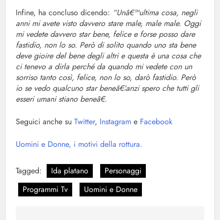
Infine, ha concluso dicendo:
“Unâ€™ultima cosa, negli
anni mi avete visto davvero stare male, male male. Oggi
mi vedete davvero star bene, felice e forse posso dare
fastidio, non lo so. Però di solito quando uno sta bene
deve gioire del bene degli altri e questa è una cosa che
ci tenevo a dirla perché da quando mi vedete con un
sorriso tanto così, felice, non lo so, darò fastidio. Però
io se vedo qualcuno star beneâ€¦anzi spero che tutti gli
esseri umani stiano beneâ€
.
Seguici anche su
Twitter
,
Instagram
e
Facebook
Uomini e Donne, i motivi della rottura.
Tagged:
Ida platano
Personaggi
Programmi Tv
Uomini e Donne