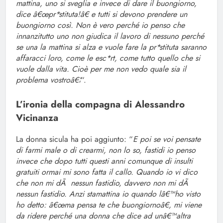
mattina, uno si sveglia e invece di dare il buongiorno,
dice â€œpr*stituta!â€ e tutti si devono prendere un
buongiorno così. Non è vero perché io penso che
innanzitutto uno non giudica il lavoro di nessuno perché
se una la mattina si alza e vuole fare la pr*stituta saranno
affaracci loro, come le esc*rt, come tutto quello che si
vuole dalla vita. Cioè per me non vedo quale sia il
problema vostroâ€¦
“.
L’ironia della compagna di Alessandro
Vicinanza
La donna sicula ha poi aggiunto: “
E poi se voi pensate
di farmi male o di crearmi, non lo so, fastidi io penso
invece che dopo tutti questi anni comunque di insulti
gratuiti ormai mi sono fatta il callo. Quando io vi dico
che non mi dÃ nessun fastidio, davvero non mi dÃ
nessun fastidio. Anzi stamattina io quando lâ€™ho visto
ho detto: â€œma pensa te che buongiornoâ€, mi viene
da ridere perché una donna che dice ad unâ€™altra