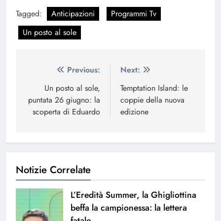
Tagged:
Anticipazioni
Programmi Tv
Un posto al sole
Navigazione
Previous:
Next:
articoli
Un posto al sole,
Temptation Island: le
puntata 26 giugno: la
coppie della nuova
scoperta di Eduardo
edizione
Notizie Correlate
L’Eredità Summer, la Ghigliottina
beffa la campionessa: la lettera
fatale