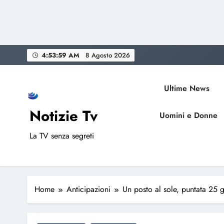
Skip
4:54:00 AM
8 Agosto 2026
to
content
Ultime News
Notizie Tv
Uomini e Donne
La TV senza segreti
Home
Anticipazioni
Un posto al sole, puntata 25