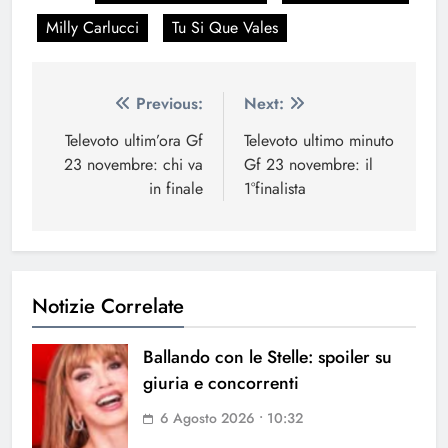
Milly Carlucci
Tu Si Que Vales
Navigazione
Previous:
Next:
articoli
Televoto ultim’ora Gf
Televoto ultimo minuto
23 novembre: chi va
Gf 23 novembre: il
in finale
1°finalista
Notizie Correlate
Ballando con le Stelle: spoiler su
giuria e concorrenti
6 Agosto 2026 • 10:32