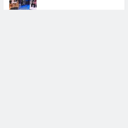
Cerca
Cerca
Notizie Tv
©
Copy
right
2026- Tutti i diritti sono
riservati|