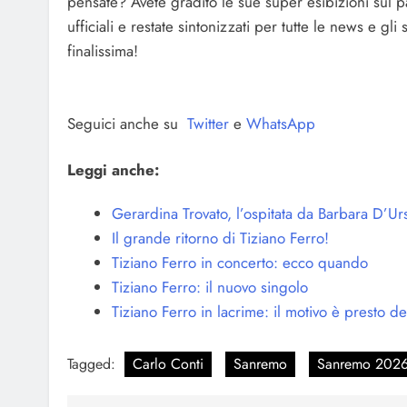
pensate? Avete gradito le sue super esibizioni sul p
ufficiali e restate sintonizzati per tutte le news e g
finalissima!
Seguici anche su
Twitter
e
WhatsApp
Leggi anche:
Gerardina Trovato, l’ospitata da Barbara D’Ur
Il grande ritorno di Tiziano Ferro!
Tiziano Ferro in concerto: ecco quando
Tiziano Ferro: il nuovo singolo
Tiziano Ferro in lacrime: il motivo è presto de
Tagged:
Carlo Conti
Sanremo
Sanremo 202