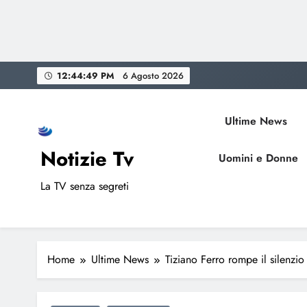
Skip
12:44:50 PM
6 Agosto 2026
to
content
Ultime News
Notizie Tv
Uomini e Donne
La TV senza segreti
Home
Ultime News
Tiziano Ferro rompe il silenzi