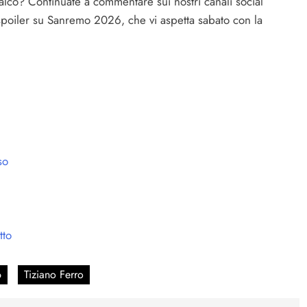
alco? Continuate a commentare sui nostri canali social
li spoiler su Sanremo 2026, che vi aspetta sabato con la
so
tto
6
Tiziano Ferro