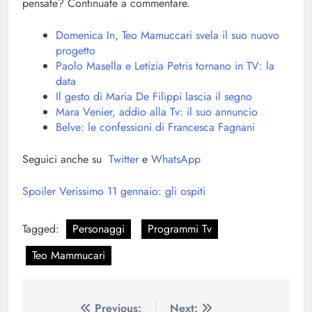
pensate? Continuate a commentare.
Domenica In, Teo Mamuccari svela il suo nuovo
progetto
Paolo Masella e Letizia Petris tornano in TV: la
data
Il gesto di Maria De Filippi lascia il segno
Mara Venier, addio alla Tv: il suo annuncio
Belve: le confessioni di Francesca Fagnani
Seguici anche su
Twitter
e
WhatsApp
Spoiler Verissimo 11 gennaio: gli ospiti
Tagged:
Personaggi
Programmi Tv
Teo Mammucari
Navigazione
Previous:
Next: