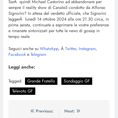
SarÃ quindi Michael Castorino ad abbandonare per
sempre il reality show di Canale5 condotto da Alfonso
Signorini? In attesa del verdetto ufficiale, che Signorini
leggerÃ lunedì 14 ottobre 2024 alle ore 21.30 circa, in
prima serata, continuate a esprimere le vostre preferenze
e rimanete sintonizzati per tutte le news di gossip in
tempo reale.
Seguici anche su
WhatsApp,
Â
Twitter
,
Instagram
,
Facebook
e
Telegram
Leggi anche:
Tagged:
Grande Fratello
Sondaggio GF
Televoto GF
Navigazione
Previous:
Next: