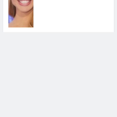
Grande Fratello, Lorenzo
Spolverato sorprende tutti e svela
tutto su Shaila
25 Luglio 2026 • 18:05
Cerca