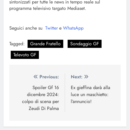
sintonizzati per tutte le news in tempo reale sul
programma televisivo targato Mediaset.
Seguici anche su
Twitter
e
WhatsApp
Tagged:
Grande Fratello
Sondaggio GF
Televoto GF
Navigazione
Previous:
Next:
articoli
Spoiler Gf 16
Ex gieffina darà alla
dicembre 2024:
luce un maschietto:
colpo di scena per
l’annuncio!
Zeudi Di Palma