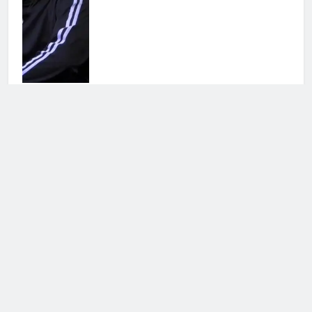
Antonella Fiordelisi la frecciatina
all’ex
25 Luglio 2026 • 08:39