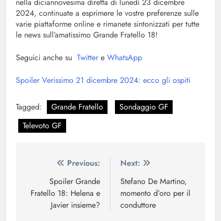
nella diciannovesima diretta di lunedì 23 dicembre
2024, continuate a esprimere le vostre preferenze sulle
varie piattaforme online e rimanete sintonizzati per tutte
le news sull’amatissimo Grande Fratello 18!
Seguici anche su
Twitter
e
WhatsApp
Spoiler Verissimo 21 dicembre 2024: ecco gli ospiti
Tagged:
Grande Fratello
Sondaggio GF
Televoto GF
Navigazione
Previous:
Next:
articoli
Spoiler Grande
Stefano De Martino,
Fratello 18: Helena e
momento d’oro per il
Javier insieme?
conduttore