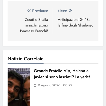
Navigazione
Previous:
Next:
articoli
Zeudi e Shaila
Anticipazioni Gf 18:
annichiliscono
la fine degli Shailenzo
Tommaso Franchi!
Notizie Correlate
Grande Fratello Vip, Helena e
Javier si sono lasciati? La verità
9 Agosto 2026 • 00:22