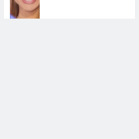
Grande Fratello, Lorenzo
Spolverato sorprende tutti e svela
tutto su Shaila
25 Luglio 2026 • 18:05
Antonella Fiordelisi la frecciatina
all’ex