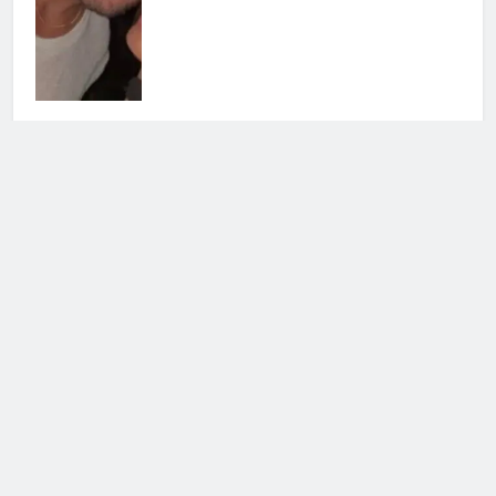
Uomini e Donne, ex tronista nel
mirino: l’indiscrezione
4 Agosto 2026 • 12:03
Cerca