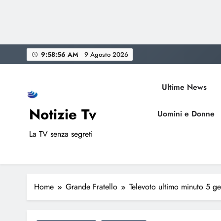
Skip
9:58:57 AM
9 Agosto 2026
to
content
Ultime News
Notizie Tv
Uomini e Donne
La TV senza segreti
Home
Grande Fratello
Televoto ultimo minuto 5 ge