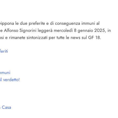
la vippona le due preferite e di conseguenza immuni al
 che Alfonso Signorini leggerà mercoledì 8 gennaio 2025, in
i e rimanete sintonizzati per tutte le news sul GF 18.
eriti
immuni
l verdetto!
n Casa