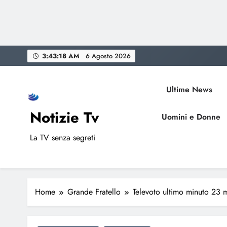
Skip
3:43:19 AM
6 Agosto 2026
to
content
Ultime News
Notizie Tv
Uomini e Donne
La TV senza segreti
Home
Grande Fratello
Televoto ultimo minuto 23 