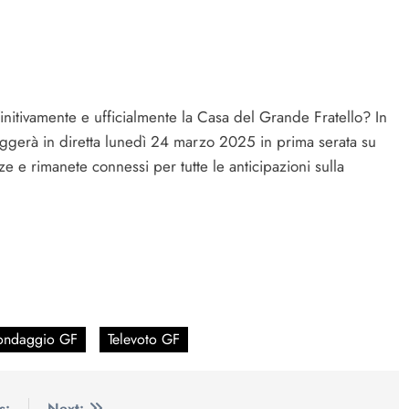
initivamente e ufficialmente la Casa del Grande Fratello? In
 leggerà in diretta lunedì 24 marzo 2025 in prima serata su
e e rimanete connessi per tutte le anticipazioni sulla
ondaggio GF
Televoto GF
s:
Next: