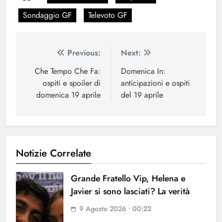
Sondaggio GF
Televoto GF
Navigazione
Previous:
Next:
articoli
Che Tempo Che Fa:
Domenica In:
ospiti e spoiler di
anticipazioni e ospiti
domenica 19 aprile
del 19 aprile
Notizie Correlate
Grande Fratello Vip, Helena e
Javier si sono lasciati? La verità
9 Agosto 2026 • 00:22