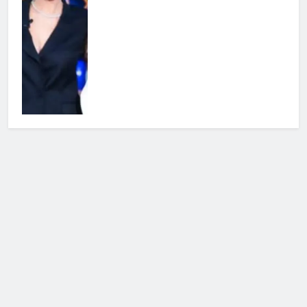
Cerca
Cerca
Notizie Tv
©
Copy
right
2026- Tutti i diritti sono
riservati|