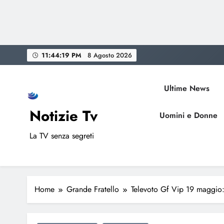
Skip
11:44:20 PM
8 Agosto 2026
to
content
Ultime News
Notizie Tv
Uomini e Donne
La TV senza segreti
Home
Grande Fratello
Televoto Gf Vip 19 maggio: 