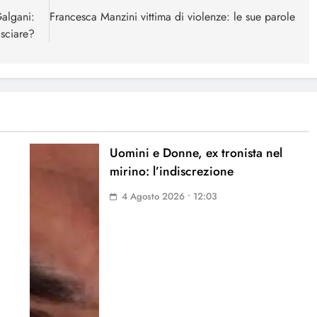
algani:
Francesca Manzini vittima di violenze: le sue parole
asciare?
Uomini e Donne, ex tronista nel
mirino: l’indiscrezione
4 Agosto 2026 • 12:03