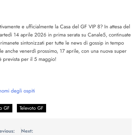
itivamente e ufficialmente la Casa del GF VIP 8? In attesa del
a martedì 14 aprile 2026 in prima serata su Canale5, continuate
rimanete sintonizzati per tutte le news di gossip in tempo
nde anche venerdì prossimo, 17 aprile, con una nuova super
 è prevista per il 5 maggio!
nomi degli ospiti
o GF
Televoto GF
evious:
Next: