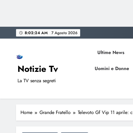
Skip
8:02:25 AM
7 Agosto 2026
to
content
Ultime News
Notizie Tv
Uomini e Donne
La TV senza segreti
Home
Grande Fratello
Televoto Gf Vip 11 aprile: c