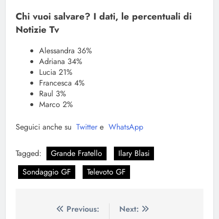
Chi vuoi salvare? I dati, le percentuali di
Notizie Tv
Alessandra 36%
Adriana 34%
Lucia 21%
Francesca 4%
Raul 3%
Marco 2%
Seguici anche su
Twitter
e
WhatsApp
Tagged:
Grande Fratello
Ilary Blasi
Sondaggio GF
Televoto GF
Navigazione
Previous:
Next: