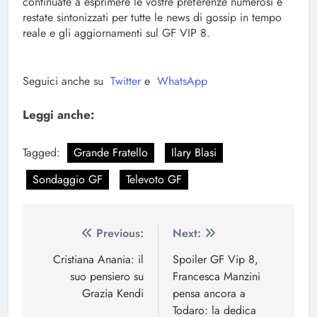
continuate a esprimere le vostre preferenze numerosi e
restate sintonizzati per tutte le news di gossip in tempo
reale e gli aggiornamenti sul GF VIP 8.
Seguici anche su
Twitter
e
WhatsApp
Leggi anche:
Tagged:
Grande Fratello
Ilary Blasi
Sondaggio GF
Televoto GF
Navigazione
Previous:
Next:
articoli
Cristiana Anania: il
Spoiler GF Vip 8,
suo pensiero su
Francesca Manzini
Grazia Kendi
pensa ancora a
Todaro: la dedica