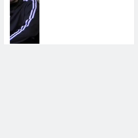
Antonella Fiordelisi la frecciatina
all’ex
25 Luglio 2026 • 08:39