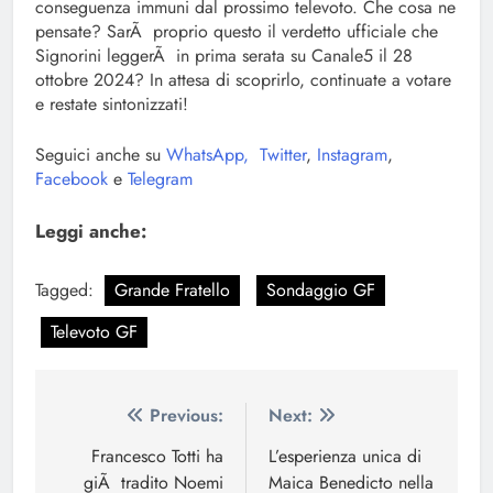
conseguenza immuni dal prossimo televoto. Che cosa ne
pensate? SarÃ proprio questo il verdetto ufficiale che
Signorini leggerÃ in prima serata su Canale5 il 28
ottobre 2024? In attesa di scoprirlo, continuate a votare
e restate sintonizzati!
Seguici anche su
WhatsApp,
Twitter
,
Instagram
,
Facebook
e
Telegram
Leggi anche:
Tagged:
Grande Fratello
Sondaggio GF
Televoto GF
Navigazione
Previous:
Next:
articoli
Francesco Totti ha
L’esperienza unica di
giÃ tradito Noemi
Maica Benedicto nella