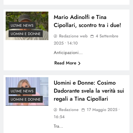
Mario Adinolfi e Tina
Cipollari, scontro tra i due!
ULTIME NEWS
UOMINI E DONNE
Redazione web
4 Settembre
2025 • 14:10
Anticipazioni…
Read More
Uomini e Donne: Cosimo
Dadorante svela la verità sui
ULTIME NEWS
regali a Tina Cipollari
UOMINI E DONNE
Redazione
17 Maggio 2025 •
16:54
Tra…