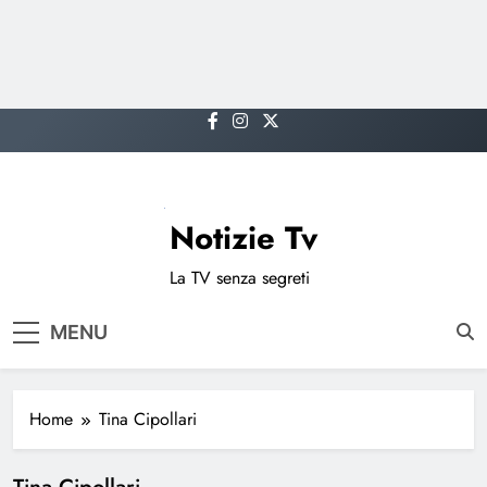
Skip
to
content
Notizie Tv
La TV senza segreti
MENU
Home
Tina Cipollari
Tina Cipollari