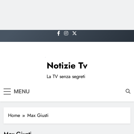
Skip
to
content
Notizie Tv
La TV senza segreti
MENU
Home
Max Giusti
Max Giusti