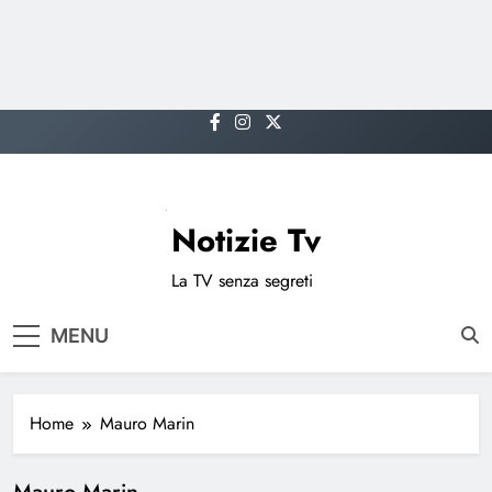
Skip
to
content
Notizie Tv
La TV senza segreti
MENU
Home
Mauro Marin
Mauro Marin