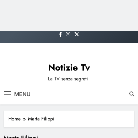
Skip
to
content
Notizie Tv
La TV senza segreti
MENU
Home
Marta Filippi
Marta Filippi