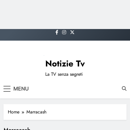
Skip
to
content
Notizie Tv
La TV senza segreti
MENU
Home
Marracash
Marracash