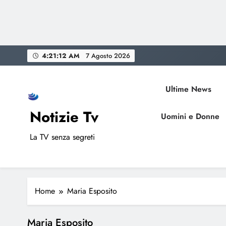
Skip
4:21:12 AM
7 Agosto 2026
to
content
Ultime News
Notizie Tv
Uomini e Donne
La TV senza segreti
Home
Maria Esposito
Maria Esposito